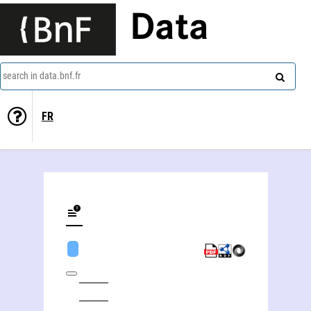
Data
search in data.bnf.fr
FR