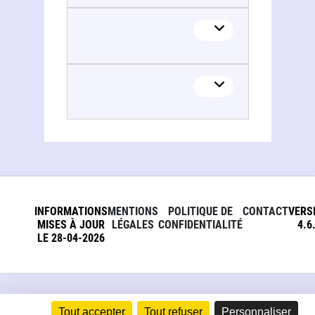
Jean-Claude Ramseyer
Jean-Claude Ramseyer
INFORMATIONS
MENTIONS
POLITIQUE DE
CONTACT
VERS
MISES À JOUR
LÉGALES
CONFIDENTIALITÉ
4.6
LE 28-04-2026
Tout accepter
Tout refuser
Personnaliser