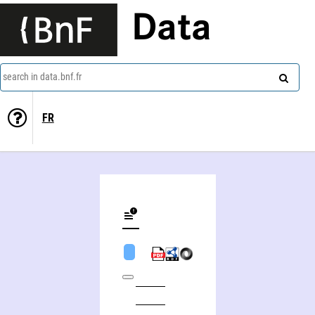
Data
search in data.bnf.fr
FR