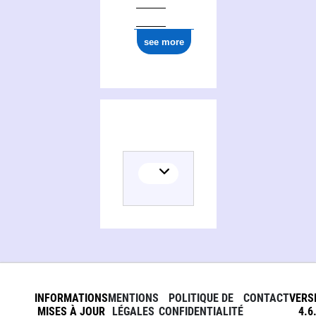
see more
INFORMATIONS
MENTIONS
POLITIQUE DE
CONTACT
VERS
MISES À JOUR
LÉGALES
CONFIDENTIALITÉ
4.6