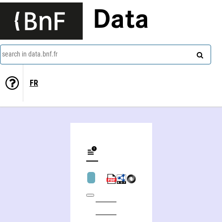
Data
search in data.bnf.fr
FR