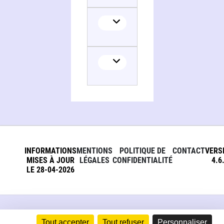
INFORMATIONS
MENTIONS
POLITIQUE DE
CONTACT
VERS
MISES À JOUR
LÉGALES
CONFIDENTIALITÉ
4.6
LE 28-04-2026
Tout accepter
Tout refuser
Personnaliser