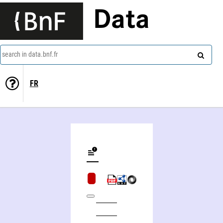
Data
search in data.bnf.fr
FR