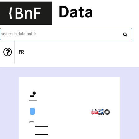
Data
search in data.bnf.fr
FR