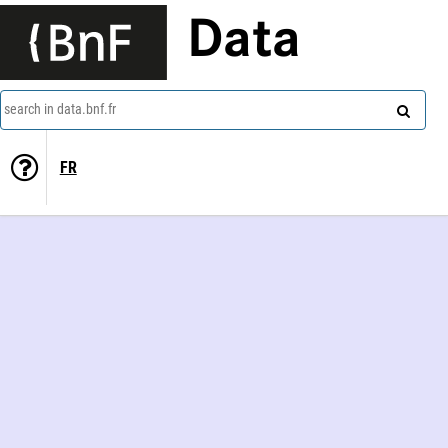
Data
search in data.bnf.fr
FR