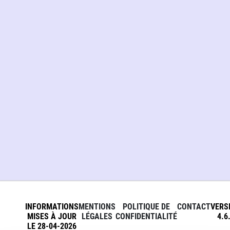
INFORMATIONS
MENTIONS
POLITIQUE DE
CONTACT
VERS
MISES À JOUR
LÉGALES
CONFIDENTIALITÉ
4.6
LE 28-04-2026