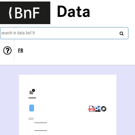
Data
search in data.bnf.fr
FR