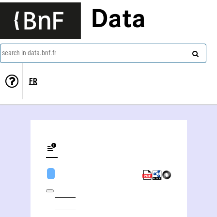
Data
search in data.bnf.fr
FR