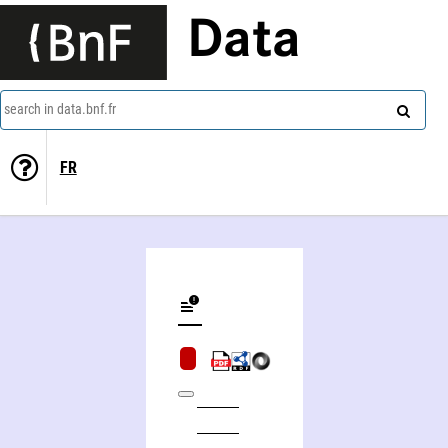
Data
search in data.bnf.fr
FR