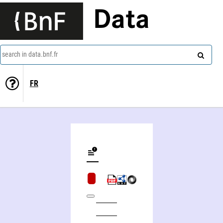
Data
search in data.bnf.fr
FR