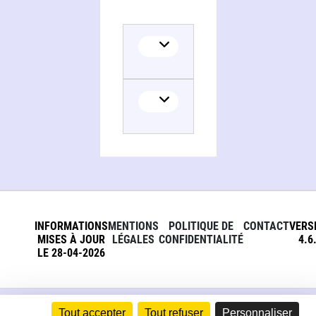
INFORMATIONS
MENTIONS
POLITIQUE DE
CONTACT
VERS
MISES À JOUR
LÉGALES
CONFIDENTIALITÉ
4.6
LE 28-04-2026
Tout accepter
Tout refuser
Personnaliser