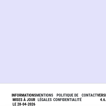
INFORMATIONS
MENTIONS
POLITIQUE DE
CONTACT
VERS
MISES À JOUR
LÉGALES
CONFIDENTIALITÉ
4.6
LE 28-04-2026