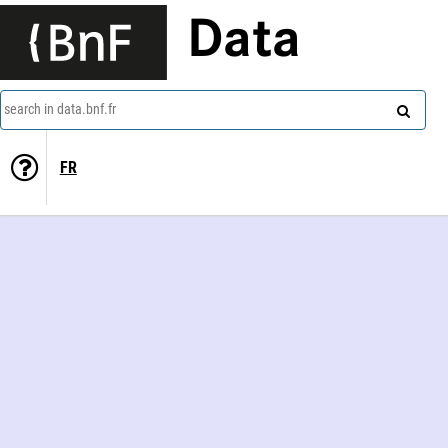
Data
search in data.bnf.fr
FR