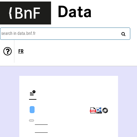
Data
search in data.bnf.fr
FR