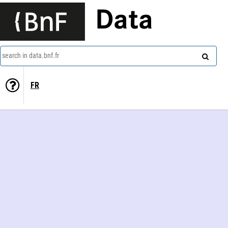
Data
search in data.bnf.fr
FR