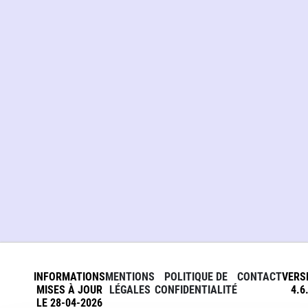
INFORMATIONS
MENTIONS
POLITIQUE DE
CONTACT
VERS
MISES À JOUR
LÉGALES
CONFIDENTIALITÉ
4.6
LE 28-04-2026