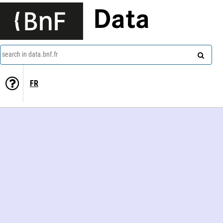
Data
search in data.bnf.fr
FR