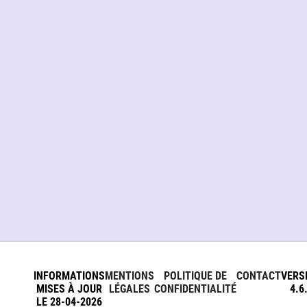
INFORMATIONS
MENTIONS
POLITIQUE DE
CONTACT
VERS
MISES À JOUR
LÉGALES
CONFIDENTIALITÉ
4.6
LE 28-04-2026