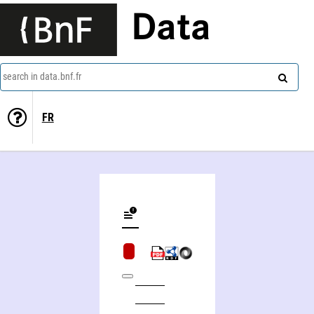
Data
search in data.bnf.fr
FR