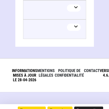
INFORMATIONS
MENTIONS
POLITIQUE DE
CONTACT
VERS
MISES À JOUR
LÉGALES
CONFIDENTIALITÉ
4.6
LE 28-04-2026