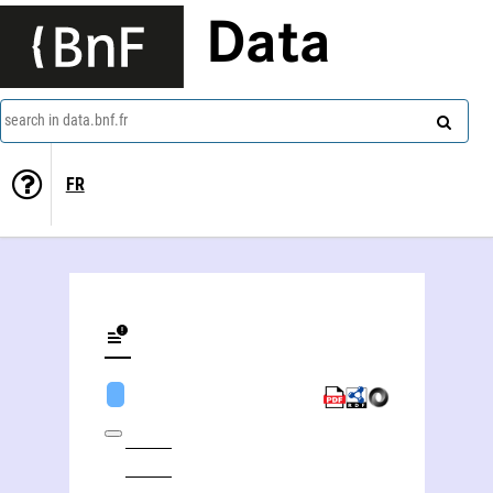
Data
search in data.bnf.fr
FR