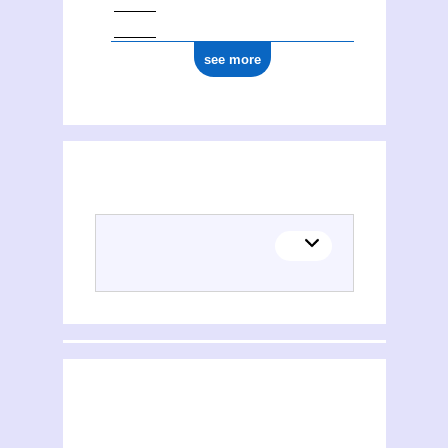
see more
(