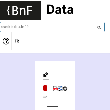
Data
search in data.bnf.fr
FR