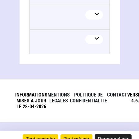
INFORMATIONS
MENTIONS
POLITIQUE DE
CONTACT
VERS
MISES À JOUR
LÉGALES
CONFIDENTIALITÉ
4.6
LE 28-04-2026