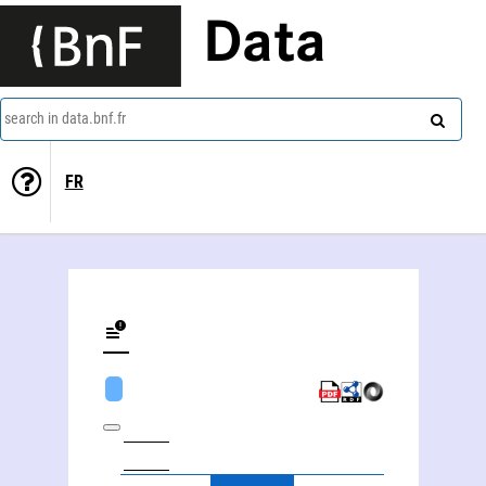
Data
search in data.bnf.fr
FR