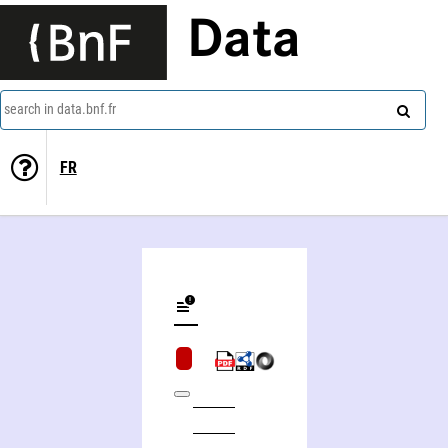
Data
search in data.bnf.fr
FR