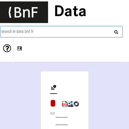
Data
search in data.bnf.fr
FR