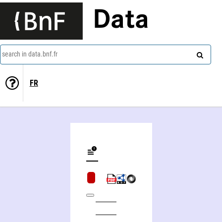
Data
search in data.bnf.fr
FR