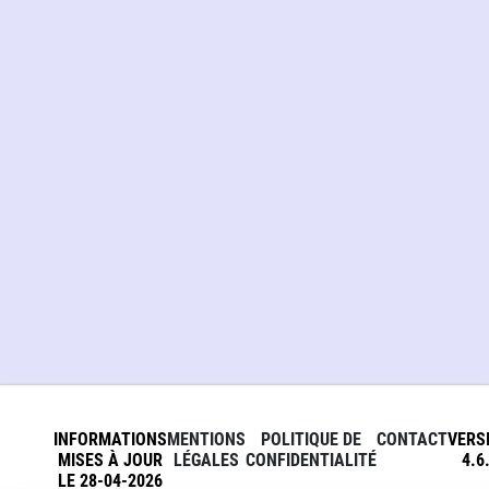
INFORMATIONS
MENTIONS
POLITIQUE DE
CONTACT
VERS
MISES À JOUR
LÉGALES
CONFIDENTIALITÉ
4.6
LE 28-04-2026