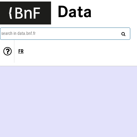
Data
search in data.bnf.fr
FR