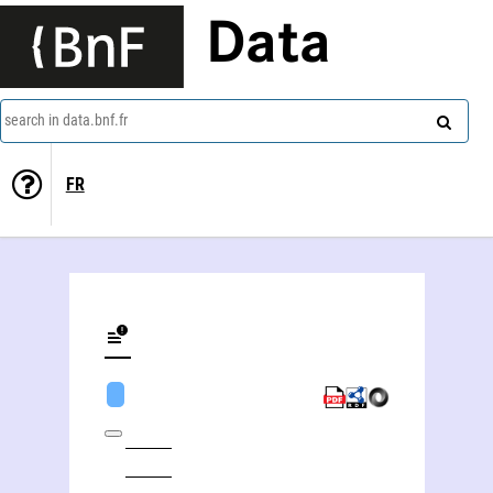
Data
search in data.bnf.fr
FR