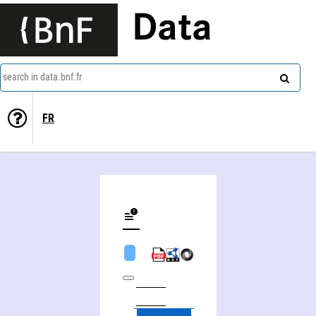
Data
search in data.bnf.fr
FR