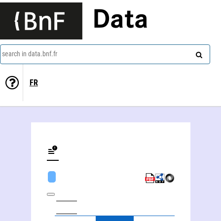
Data
search in data.bnf.fr
FR