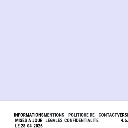
INFORMATIONS
MENTIONS
POLITIQUE DE
CONTACT
VERS
MISES À JOUR
LÉGALES
CONFIDENTIALITÉ
4.6
LE 28-04-2026