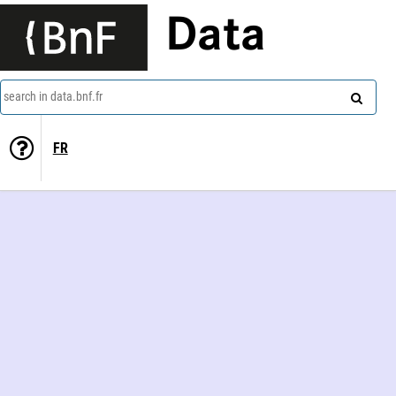
Data
search in data.bnf.fr
FR