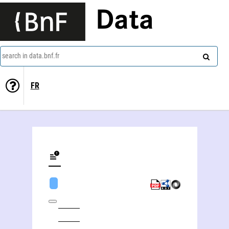
Data
search in data.bnf.fr
FR