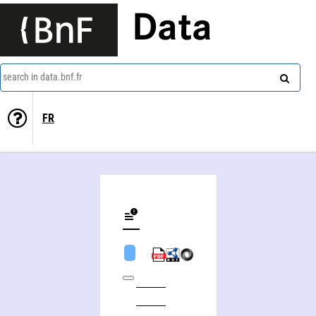
Data
search in data.bnf.fr
FR