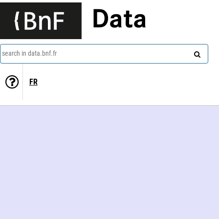
Data
search in data.bnf.fr
FR