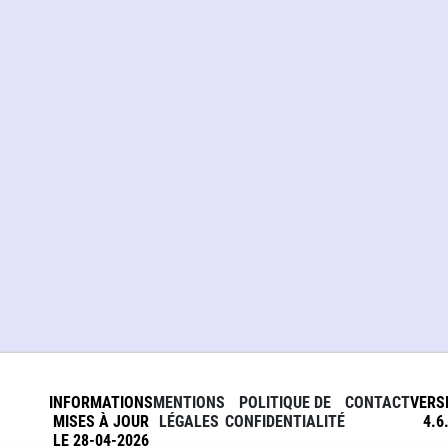
INFORMATIONS
MENTIONS
POLITIQUE DE
CONTACT
VERS
MISES À JOUR
LÉGALES
CONFIDENTIALITÉ
4.6
LE 28-04-2026