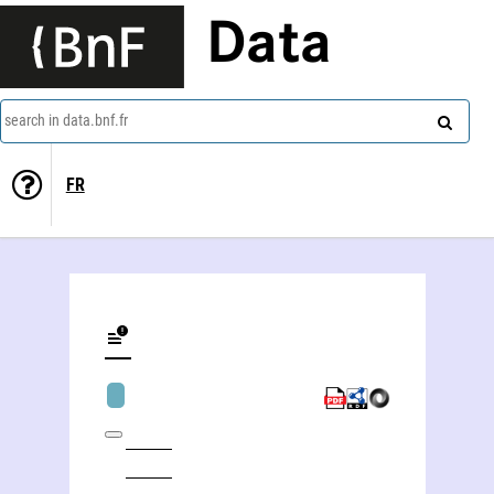
Data
search in data.bnf.fr
FR