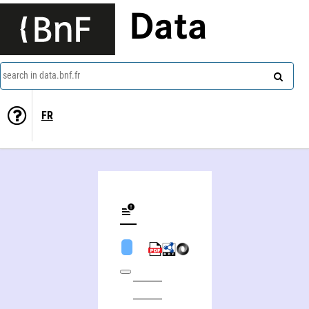
Data
search in data.bnf.fr
FR