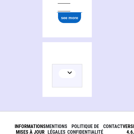
see more
INFORMATIONS
MENTIONS
POLITIQUE DE
CONTACT
VERS
MISES À JOUR
LÉGALES
CONFIDENTIALITÉ
4.6