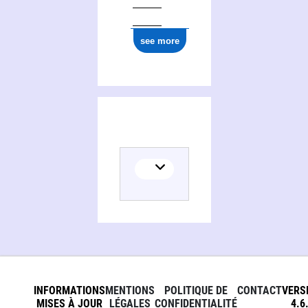
see more
INFORMATIONS
MENTIONS
POLITIQUE DE
CONTACT
VERS
MISES À JOUR
LÉGALES
CONFIDENTIALITÉ
4.6