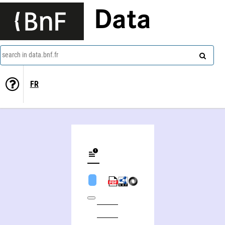
Data
search in data.bnf.fr
FR