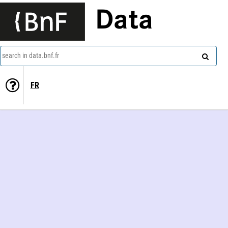
Data
search in data.bnf.fr
FR