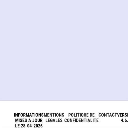
INFORMATIONS
MENTIONS
POLITIQUE DE
CONTACT
VERS
MISES À JOUR
LÉGALES
CONFIDENTIALITÉ
4.6
LE 28-04-2026