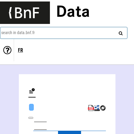
Data
search in data.bnf.fr
FR