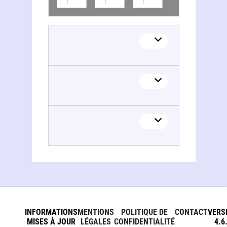
INFORMATIONS
MENTIONS
POLITIQUE DE
CONTACT
VERS
MISES À JOUR
LÉGALES
CONFIDENTIALITÉ
4.6