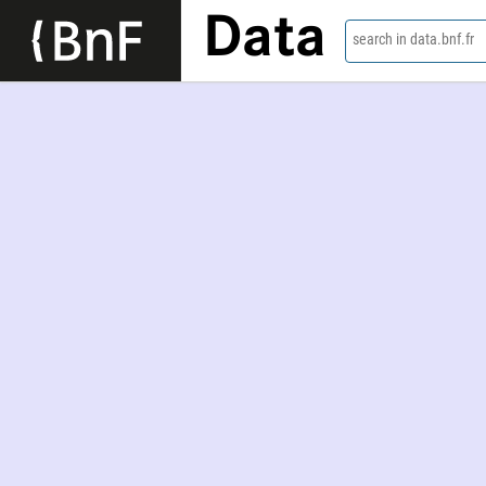
Data
search in data.bnf.fr