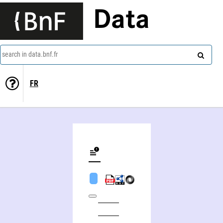
Data
search in data.bnf.fr
FR