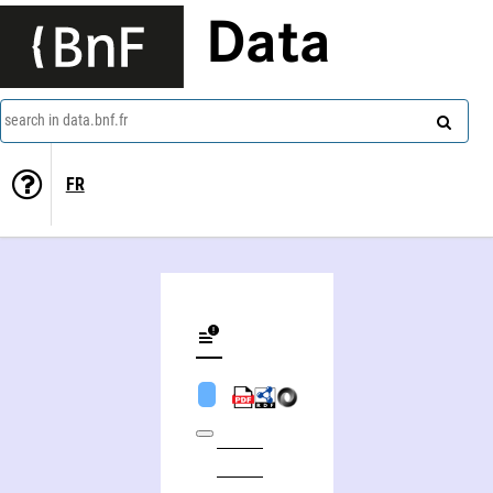
Data
search in data.bnf.fr
FR