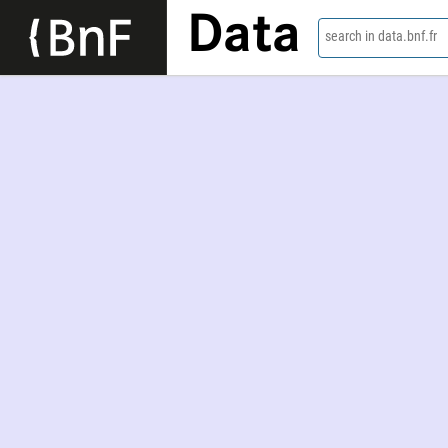
Data
search in data.bnf.fr