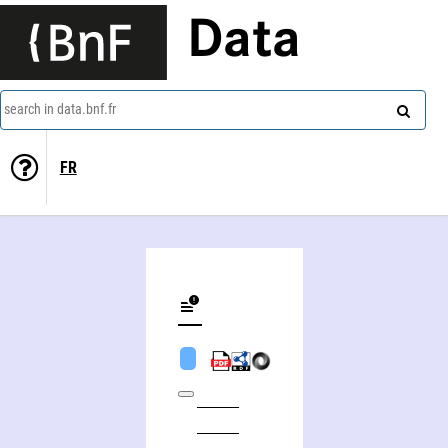
Data
search in data.bnf.fr
FR