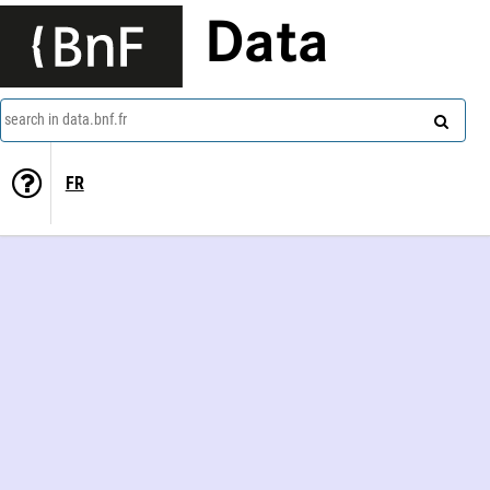
Data
search in data.bnf.fr
FR