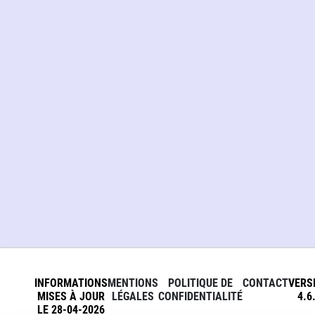
INFORMATIONS
MENTIONS
POLITIQUE DE
CONTACT
VERS
MISES À JOUR
LÉGALES
CONFIDENTIALITÉ
4.6
LE 28-04-2026