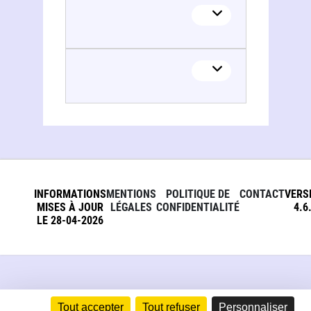
INFORMATIONS
MENTIONS
POLITIQUE DE
CONTACT
VERS
MISES À JOUR
LÉGALES
CONFIDENTIALITÉ
4.6
LE 28-04-2026
Tout accepter
Tout refuser
Personnaliser