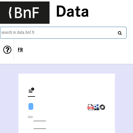
Data
search in data.bnf.fr
FR