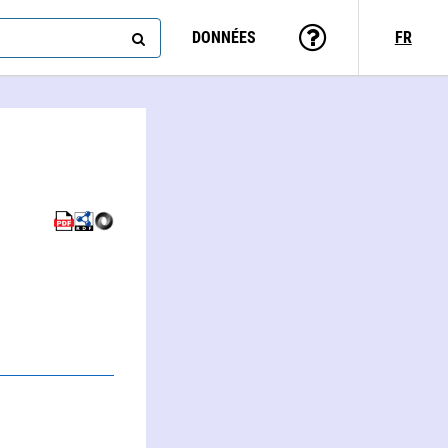
DONNÉES
FR