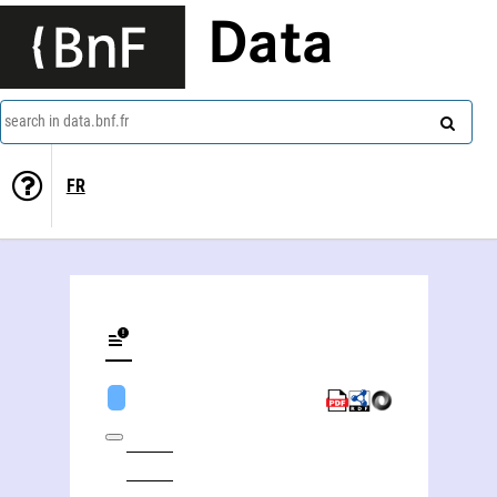
Data
search in data.bnf.fr
FR