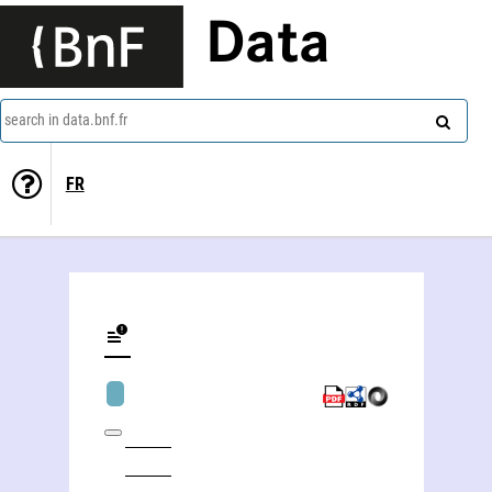
Data
search in data.bnf.fr
FR