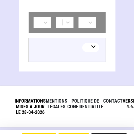
Confédération générale du travail. Congrès national. France (08 ; 1904 ; Bourges)
INFORMATIONS
MENTIONS
POLITIQUE DE
CONTACT
VERS
MISES À JOUR
LÉGALES
CONFIDENTIALITÉ
4.6
LE 28-04-2026