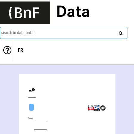
Data
search in data.bnf.fr
FR