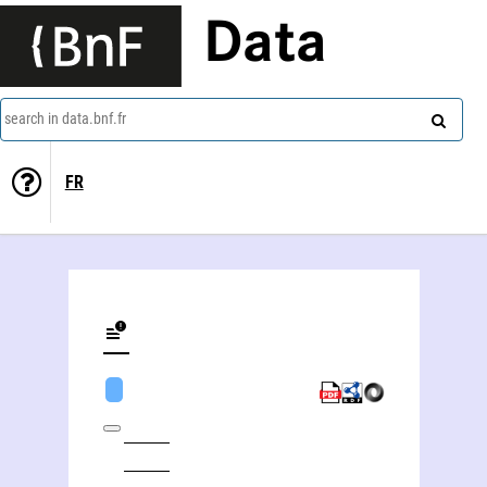
Data
search in data.bnf.fr
FR