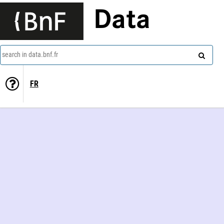
Data
search in data.bnf.fr
FR