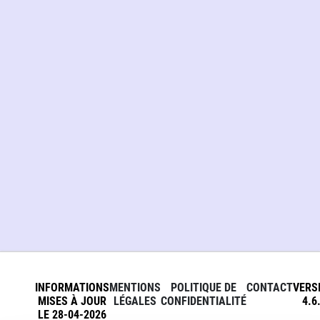
INFORMATIONS
MENTIONS
POLITIQUE DE
CONTACT
VERS
MISES À JOUR
LÉGALES
CONFIDENTIALITÉ
4.6
LE 28-04-2026