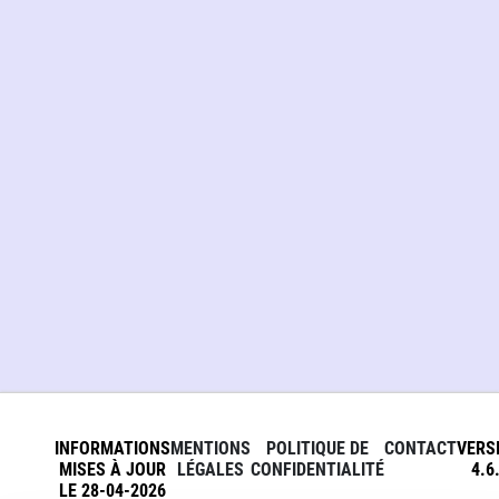
INFORMATIONS
MENTIONS
POLITIQUE DE
CONTACT
VERS
MISES À JOUR
LÉGALES
CONFIDENTIALITÉ
4.6
LE 28-04-2026