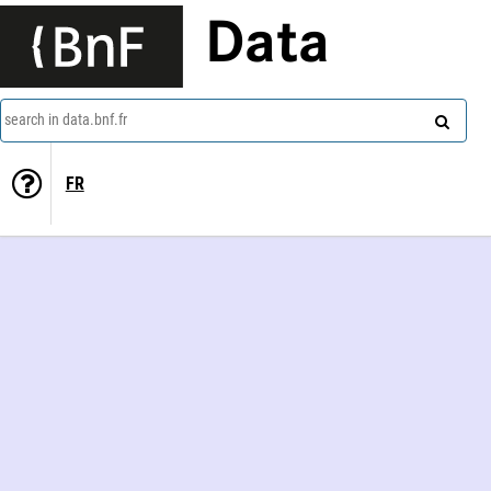
Data
search in data.bnf.fr
FR