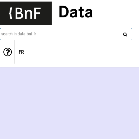
Data
search in data.bnf.fr
FR