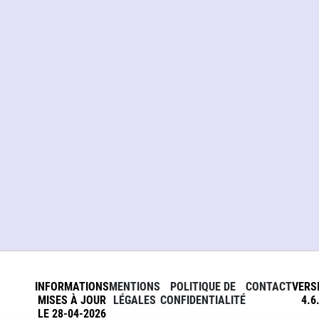
INFORMATIONS
MENTIONS
POLITIQUE DE
CONTACT
VERS
MISES À JOUR
LÉGALES
CONFIDENTIALITÉ
4.6
LE 28-04-2026