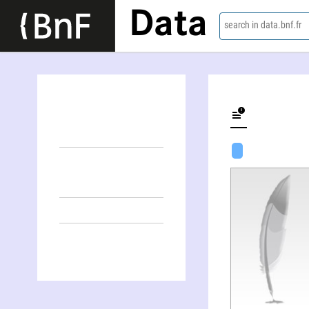
Data
search in data.bnf.fr